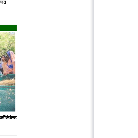
्जित
र्मीकंपोस्ट